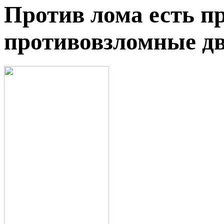
Против лома есть п
противовзломные д